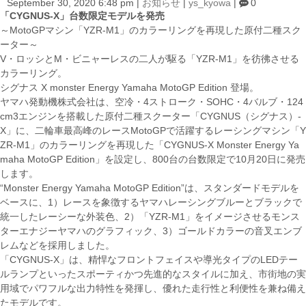
September 30, 2020 6:48 pm
|
お知らせ
|
ys_kyowa
|
0
「CYGNUS-X」台数限定モデルを発売
～MotoGPマシン「YZR-M1」のカラーリングを再現した原付二種スク
ーター～
V・ロッシとM・ビニャーレスの二人が駆る「YZR-M1」を彷彿させる
カラーリング。
シグナス X monster Energy Yamaha MotoGP Edition 登場。
ヤマハ発動機株式会社は、空冷・4ストローク・SOHC・4バルブ・124
cm3エンジンを搭載した原付二種スクーター「CYGNUS（シグナス）-
X」に、二輪車最高峰のレースMotoGPで活躍するレーシングマシン「Y
ZR-M1」のカラーリングを再現した「CYGNUS-X Monster Energy Ya
maha MotoGP Edition」を設定し、800台の台数限定で10月20日に発売
します。
“Monster Energy Yamaha MotoGP Edition”は、スタンダードモデルを
ベースに、1）レースを象徴するヤマハレーシングブルーとブラックで
統一したレーシーな外装色、2）「YZR-M1」をイメージさせるモンス
ターエナジーヤマハのグラフィック、3）ゴールドカラーの音叉エンブ
レムなどを採用しました。
「CYGNUS-X」は、精悍なフロントフェイスや導光タイプのLEDテー
ルランプといったスポーティかつ先進的なスタイルに加え、市街地の実
用域でパワフルな出力特性を発揮し、優れた走行性と利便性を兼ね備え
たモデルです。