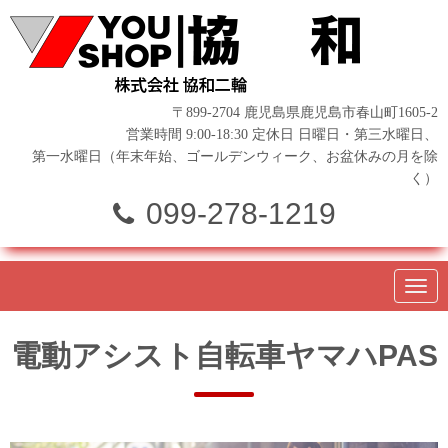
〒899-2704 鹿児島県鹿児島市春山町1605-2
営業時間 9:00-18:30 定休日 日曜日・第三水曜日、
第一水曜日（年末年始、ゴールデンウィーク、お盆休みの月を除
く）
099-278-1219
N
a
v
i
電動アシスト自転車ヤマハPAS
g
a
t
i
o
n