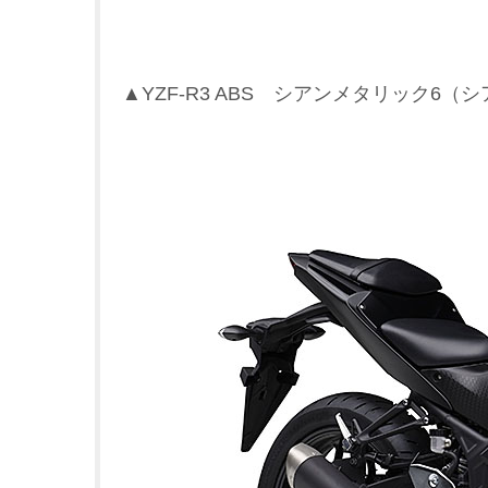
▲YZF-R3 ABS シアンメタリック6（シア