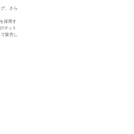
ング、さら
を採用す
色のマット
して販売し