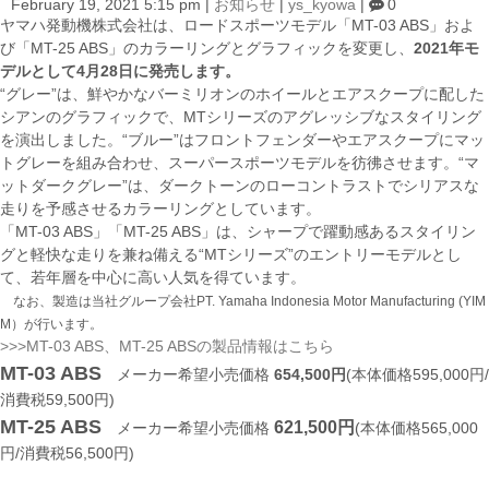
February 19, 2021 5:15 pm
|
お知らせ
|
ys_kyowa
|
0
ヤマハ発動機株式会社は、ロードスポーツモデル「MT-03 ABS」およ
び「MT-25 ABS」のカラーリングとグラフィックを変更し、
2021年モ
デルとして4月28日に発売します。
“グレー”は、鮮やかなバーミリオンのホイールとエアスクープに配した
シアンのグラフィックで、MTシリーズのアグレッシブなスタイリング
を演出しました。“ブルー”はフロントフェンダーやエアスクープにマッ
トグレーを組み合わせ、スーパースポーツモデルを彷彿させます。“マ
ットダークグレー”は、ダークトーンのローコントラストでシリアスな
走りを予感させるカラーリングとしています。
「MT-03 ABS」「MT-25 ABS」は、シャープで躍動感あるスタイリン
グと軽快な走りを兼ね備える“MTシリーズ”のエントリーモデルとし
て、若年層を中心に高い人気を得ています。
なお、製造は当社グループ会社PT. Yamaha Indonesia Motor Manufacturing (YIM
M）が行います。
>>>MT-03 ABS、MT-25 ABSの製品情報はこちら
MT-03 ABS
メーカー希望小売価格
654,500円
(本体価格595,000円/
消費税59,500円)
MT-25 ABS
621,500円
メーカー希望小売価格
(本体価格565,000
円/消費税56,500円)