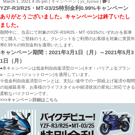
March 1, 2021 4:35 pm
|
キャンペーン
|
ys_kyowa
|
0
YZF-R3/R25・MT-03/25特別金利0.99%キャンペーン
ありがとうございました。キャンペーンは終了いたし
ました。
期間中に、当店にて対象のYZF-R3/R25・MTｰ03/25のいずれかを新車
でご購入・ご登録のうえ、クレジットをご利用のお客様を対象に実質年
率0.99％の特別金利を適用いたします。
キャンペーン期間：2021年3月1日（月）～2021年5月3
1日（月）
●本キャンペーンは低金利自由返済型ローン(ネオ・バリアぶるプラン
α・ニューバジェットローン)を適用しています。
※低金利自由返済型ローンとは、支払い途中での一部繰上げ返済や期間
の短縮延長等、お客様のライフスタイルや経済状況の変化に対応できる
柔軟なバイクローンです。
>>>キャンペーン詳細はこちら