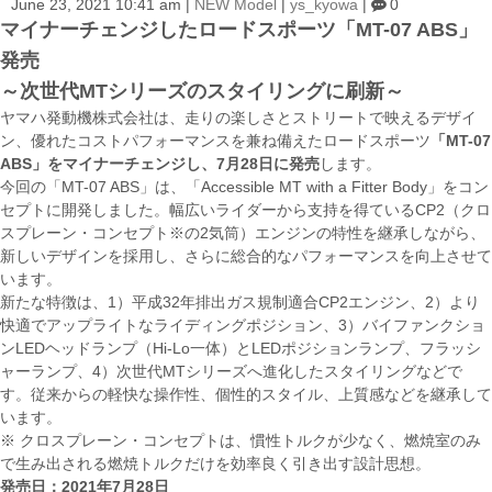
June 23, 2021 10:41 am
|
NEW Model
|
ys_kyowa
|
0
マイナーチェンジしたロードスポーツ「MT-07 ABS」
発売
～次世代MTシリーズのスタイリングに刷新～
ヤマハ発動機株式会社は、走りの楽しさとストリートで映えるデザイ
ン、優れたコストパフォーマンスを兼ね備えたロードスポーツ
「MT-07
ABS」をマイナーチェンジし、7月28日に発売
します。
今回の「MT-07 ABS」は、「Accessible MT with a Fitter Body」をコン
セプトに開発しました。幅広いライダーから支持を得ているCP2（クロ
スプレーン・コンセプト※の2気筒）エンジンの特性を継承しながら、
新しいデザインを採用し、さらに総合的なパフォーマンスを向上させて
います。
新たな特徴は、1）平成32年排出ガス規制適合CP2エンジン、2）より
快適でアップライトなライディングポジション、3）バイファンクショ
ンLEDヘッドランプ（Hi-Lo一体）とLEDポジションランプ、フラッシ
ャーランプ、4）次世代MTシリーズへ進化したスタイリングなどで
す。従来からの軽快な操作性、個性的スタイル、上質感などを継承して
います。
※ クロスプレーン・コンセプトは、慣性トルクが少なく、燃焼室のみ
で生み出される燃焼トルクだけを効率良く引き出す設計思想。
発売日：2021年7月28日