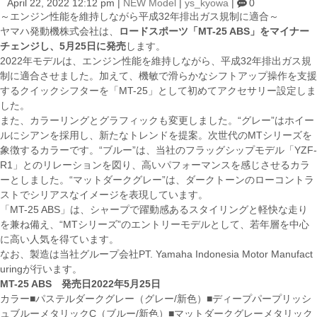
April 22, 2022 12:12 pm
|
NEW Model
|
ys_kyowa
|
0
～エンジン性能を維持しながら平成32年排出ガス規制に適合～
ヤマハ発動機株式会社は、
ロードスポーツ「MT-25 ABS」をマイナー
チェンジし、5月25日に発売
します。
2022年モデルは、エンジン性能を維持しながら、平成32年排出ガス規
制に適合させました。加えて、機敏で滑らかなシフトアップ操作を支援
するクイックシフターを「MT-25」として初めてアクセサリー設定しま
した。
また、カラーリングとグラフィックも変更しました。“グレー”はホイー
ルにシアンを採用し、新たなトレンドを提案。次世代のMTシリーズを
象徴するカラーです。“ブルー”は、当社のフラッグシップモデル「YZF-
R1」とのリレーションを図り、高いパフォーマンスを感じさせるカラ
ーとしました。“マットダークグレー”は、ダークトーンのローコントラ
ストでシリアスなイメージを表現しています。
「MT-25 ABS」は、シャープで躍動感あるスタイリングと軽快な走り
を兼ね備え、“MTシリーズ”のエントリーモデルとして、若年層を中心
に高い人気を得ています。
なお、製造は当社グループ会社PT. Yamaha Indonesia Motor Manufact
uringが行います。
MT-25 ABS 発売日2022年5月25日
カラー■パステルダークグレー（グレー/新色）■ディープパープリッシ
ュブルーメタリックC（ブルー/新色）■マットダークグレーメタリック