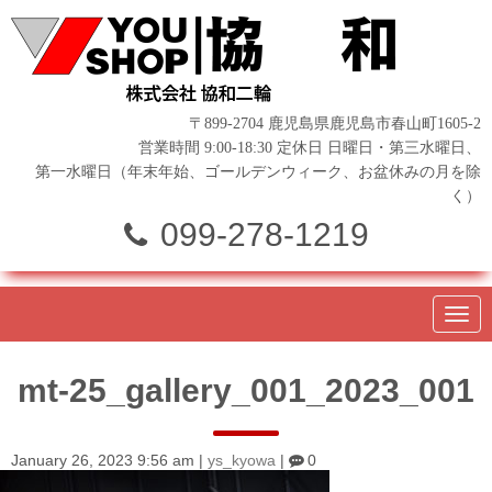
〒899-2704 鹿児島県鹿児島市春山町1605-2
営業時間 9:00-18:30 定休日 日曜日・第三水曜日、
第一水曜日（年末年始、ゴールデンウィーク、お盆休みの月を除
く）
099-278-1219
N
a
v
i
mt-25_gallery_001_2023_001
g
a
t
i
o
January 26, 2023 9:56 am
|
ys_kyowa
|
0
n