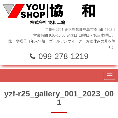
〒899-2704 鹿児島県鹿児島市春山町1605-2
営業時間 9:00-18:30 定休日 日曜日・第三水曜日、
第一水曜日（年末年始、ゴールデンウィーク、お盆休みの月を除
く）
099-278-1219
N
a
v
i
yzf-r25_gallery_001_2023_00
g
a
1
t
i
o
n