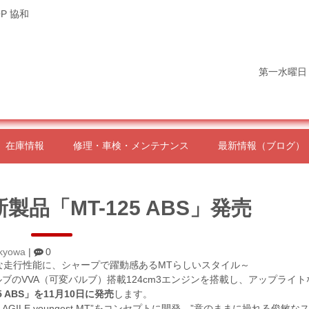
P 協和
第一水曜日
在庫情報
修理・車検・メンテナンス
最新情報（ブログ）
製品「MT-125 ABS」発売
kyowa
|
0
イルな走行性能に、シャープで躍動感あるMTらしいスタイル～
ブのVVA（可変バルブ）搭載124cm3エンジンを搭載し、アップライ
 ABS」を11月10日に発売
します。
st AGILE youngest MT”をコンセプトに開発、”意のままに操れる俊敏