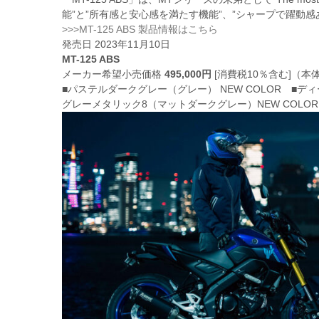
能”と”所有感と安心感を満たす機能”、”シャープで躍動
>>>MT-125 ABS 製品情報はこちら
発売日 2023年11月10日
MT-125 ABS
メーカー希望小売価格
495,000円
[消費税10％含む]（本体価
■パステルダークグレー（グレー） NEW COLOR ■デ
グレーメタリック8（マットダークグレー）NEW COLOR