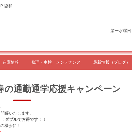
P 協和
第一水曜日
在庫情報
修理・車検・メンテナンス
最新情報（ブログ）
Shop春の通勤通学応援キャンペーン
0
を開催いたします。
ト！ダブルでお得です！！
この機会に！！
た。