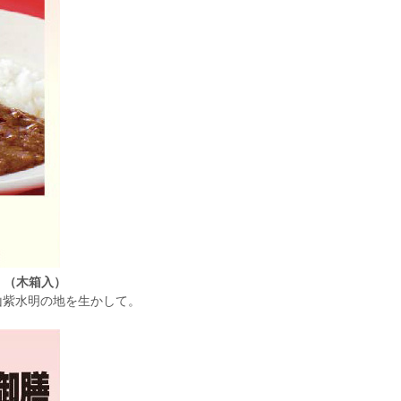
）（木箱入）
山紫水明の地を生かして。