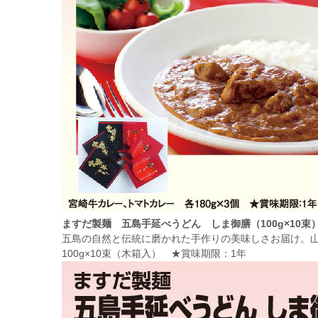
ますだ製麺 五島手延べうどん しま御膳（100g×10束
五島の自然と伝統に磨かれた手作りの美味しさお届け。
100g×10束（木箱入） ★賞味期限：1年