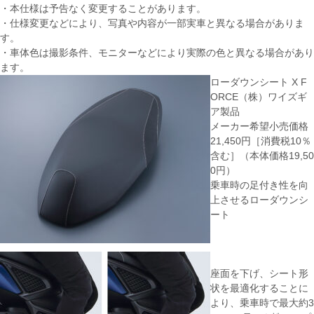
・本仕様は予告なく変更することがあります。
・仕様変更などにより、写真や内容が一部実車と異なる場合がありま
す。
・車体色は撮影条件、モニターなどにより実際の色と異なる場合があり
ます。
ローダウンシート X F
ORCE（株）ワイズギ
ア製品
メーカー希望小売価格
21,450円［消費税10％
含む］（本体価格19,50
0円）
乗車時の足付き性を向
上させるローダウンシ
ート
座面を下げ、シート形
状を最適化することに
より、乗車時で最大約3