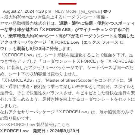
August 27, 2024 4:29 pm
|
NEW Model
|
ys_kyowa
|
0
～最大約30mm足つき性向上するローダウンシート装備～
ヤマハ発動機販売株式会社は、
通勤・通学に快適・便利かつスポーティ
ーな乗り味が魅力の「X FORCE ABS」がマイナーチェンジするに伴
い、乗車時最大約30mmシート高が下がるローダウンシートを装備した
アクセサリーパッケージ「X FORCE Low（エックス フォース ロ
ウ）」も刷新し9月20日に発売
します。
「X FORCE Low」は、シート形状を最適化することで座面を下げ、足
つき性をアップした「ローダウンシート X FORCE」を「X FORCE AB
S」に装着したアクセサリーパッケージです。シートベースは同一のた
め、シート下の収納容量は変わりません。
「X FORCE ABS」は、”Master of Street Scooter”をコンセプトに、通
勤・通学に快適・便利かつ乗って楽しいモデルとして開発。スタイルと
走行性、そして快適性をバランスさせ、キビキビとした軽快な走行を安
心して楽しめるよう、足付き性を向上するローダウンシートをセットに
しました。
なおアクセサリーパッケージ「X FORCE Low」は、展示協賛店のみで
の取り扱いです。
>>>X FORCE Low 製品情報はこちら
X FORCE Low 発売日：2024年9月20日