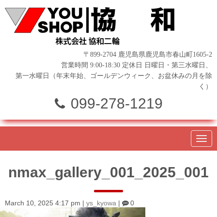
〒899-2704 鹿児島県鹿児島市春山町1605-2
営業時間 9:00-18:30 定休日 日曜日・第三水曜日、
第一水曜日（年末年始、ゴールデンウィーク、お盆休みの月を除
く）
099-278-1219
N
a
v
i
nmax_gallery_001_2025_001
g
a
t
i
o
March 10, 2025 4:17 pm
|
ys_kyowa
|
0
n