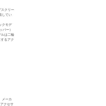
ングスクリー
着してい
シックモデ
ッパー）
デルは二輪
にするアク
車）メーカ
たアクセサ