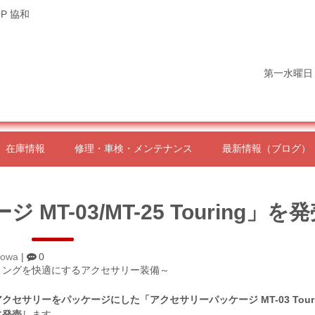
P 協和
第一水曜日
在庫情報
修理・車検・メンテナンス
最新情報（ブログ）
T-03/MT-25 Touring」を
yowa
|
0
リングを快適にするアクセサリー装備～
セサリーをパッケージにした「アクセサリーパッケージ MT-03 Touri
に発売
します。