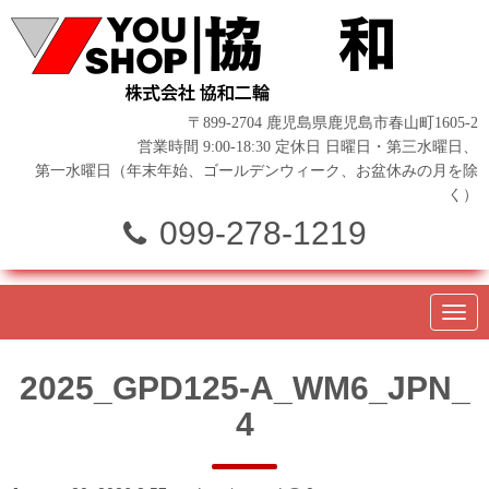
〒899-2704 鹿児島県鹿児島市春山町1605-2
営業時間 9:00-18:30 定休日 日曜日・第三水曜日、
第一水曜日（年末年始、ゴールデンウィーク、お盆休みの月を除
く）
099-278-1219
N
a
v
i
2025_GPD125-A_WM6_JPN_
g
a
4
t
i
o
n