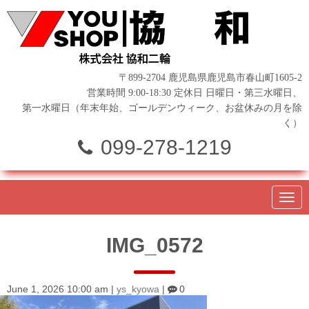
〒899-2704 鹿児島県鹿児島市春山町1605-2
営業時間 9:00-18:30 定休日 日曜日・第三水曜日、
第一水曜日（年末年始、ゴールデンウィーク、お盆休みの月を除
く）
099-278-1219
N
a
v
i
IMG_0572
g
a
t
i
o
June 1, 2026 10:00 am
|
ys_kyowa
|
0
n