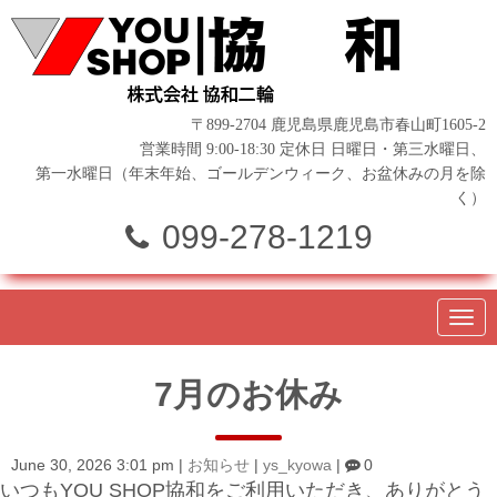
〒899-2704 鹿児島県鹿児島市春山町1605-2
営業時間 9:00-18:30 定休日 日曜日・第三水曜日、
第一水曜日（年末年始、ゴールデンウィーク、お盆休みの月を除
く）
099-278-1219
N
a
v
i
7月のお休み
g
a
t
i
o
June 30, 2026 3:01 pm
|
お知らせ
|
ys_kyowa
|
0
n
いつもYOU SHOP協和をご利用いただき、ありがとう