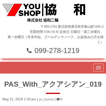
〒899-2704 鹿児島県鹿児島市春山町1605-2
営業時間 9:00-18:30 定休日 日曜日・第三水曜日、
第一水曜日（年末年始、ゴールデンウィーク、お盆休みの月を除
く）
099-278-1219
N
a
v
i
PAS_With_アクアシアン_019
g
a
t
i
o
May 21, 2019 1:39 pm
|
ys_kyowa
|
0
n