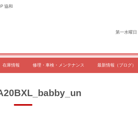
P 協和
第一水曜日
在庫情報
修理・車検・メンテナンス
最新情報（ブログ）
A20BXL_babby_un