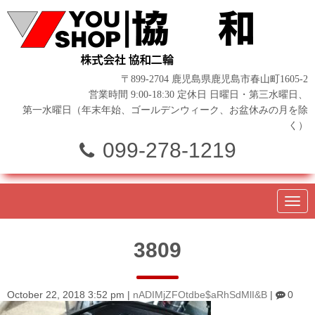
〒899-2704 鹿児島県鹿児島市春山町1605-2
営業時間 9:00-18:30 定休日 日曜日・第三水曜日、
第一水曜日（年末年始、ゴールデンウィーク、お盆休みの月を除
く）
099-278-1219
N
a
v
i
3809
g
a
t
i
o
October 22, 2018 3:52 pm
|
nADIMjZFOtdbe$aRhSdMlI&B
|
0
n