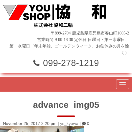
〒899-2704 鹿児島県鹿児島市春山町1605-2
営業時間 9:00-18:30 定休日 日曜日・第三水曜日、
第一水曜日（年末年始、ゴールデンウィーク、お盆休みの月を除
く）
099-278-1219
N
a
v
i
advance_img05
g
a
t
i
o
November 25, 2017 2:20 pm
|
ys_kyowa
|
0
n