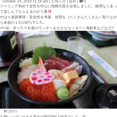
October 24, 2019 11:16 am
|
お知らせ
|
協和
|
0
ツーリング初めて女性を中心に枕崎方面を企画しました。無理なく走っ
て楽しんでもらえるのが１番
やはり道路事情・安全性を考慮、休憩を（たくさんたくさん）取りなが
ら余裕の１日130㌔でした。
ﾒｲﾝは、まったりお
昼のランチ＜おさかなセンター＞海鮮丼などなど(*
｀艸´)ｳｼｼｼ
お腹いっぱいのまま早めの帰宅PM３時半でした。笑