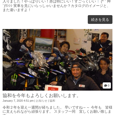
入りました！やっぱりいい！赤は特にいい！すごっくいい
(*｀艸
´)ｳｼｼｼ 実車を見にいらっしゃいませんか？カタログのイメージと、
また違いますよ！
続きを見る
0
協和を今年もよろしくお願いします。
January 7, 2020 4:51 pm
|
お知らせ
|
協和
令和２年を迎え一週間が経ちました。 早いですね～～ 今年も 皆様
に支えられながら頑張ります。 スタッフ一同 宜しくお願い致しま