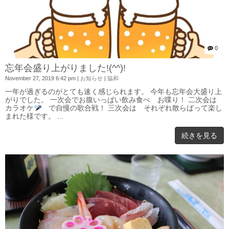
0
忘年会盛り上がりました!(^^)!
November 27, 2019 6:42 pm
|
お知らせ
|
協和
一年が過ぎるのがとても速く感じられます。 今年も忘年会大盛り上
がりでした。 一次会でお腹いっぱい飲み食べ お喋り！ 二次会は
カラオケ
で自慢の歌合戦！ 三次会は それぞれ散らばって楽し
まれた様です。 ...
続きを見る