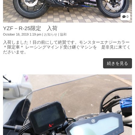
0
YZF－R-25限定 入荷
October 16, 2019 1:19 pm
|
お知らせ
|
協和
入荷しました！目の前にして絶賛です。モンスターエナジーカラー
＊限定車＊ レーシングマインド受け継ぐマシンを 是非見に来てく
ださいませ。
続きを見る