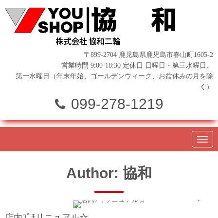
〒899-2704 鹿児島県鹿児島市春山町1605-2
営業時間 9:00-18:30 定休日 日曜日・第三水曜日、
第一水曜日（年末年始、ゴールデンウィーク、お盆休みの月を除
く）
099-278-1219
N
a
v
i
Author:
協和
g
a
t
i
0
o
n
店内ﾌﾟﾁリニュアル☆