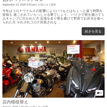
September 23, 2020 6:26 pm
|
お知らせ
|
協和
今年はコロナウイルスの影響によりいつもとはちょっと違う時間を
皆様も 過ごされていらっしゃる事でしょう。 バイクで密を避けて１
人キャンプに行かれた方 近場を走り密を避けて野原でお弁当を食べ
られた方 それぞれコロナ対策されな ...
続きを見る
0
店内模様替え
April 11, 2020 1:34 pm
|
お知らせ
|
協和