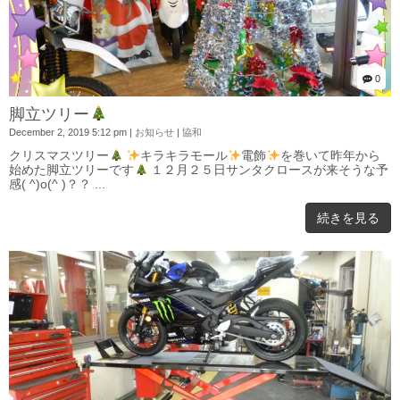
0
脚立ツリー
December 2, 2019 5:12 pm
|
お知らせ
|
協和
クリスマスツリー
キラキラモール
電飾
を巻いて昨年から
始めた脚立ツリーです
１２月２５日サンタクロースが来そうな予
感( ^)o(^ )？？ ...
続きを見る