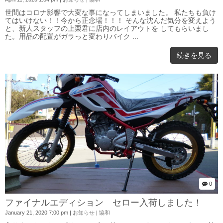
世間はコロナ影響で大変な事になってしまいました。 私たちも負け
てはいけない！！今から正念場！！！ そんな沈んだ気分を変えよう
と、新人スタッフの上栗君に店内のレイアウトを してもらいまし
た。用品の配置がガラっと変わりバイク ...
続きを見る
0
ファイナルエディション セロー入荷しました！
January 21, 2020 7:00 pm
|
お知らせ
|
協和