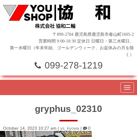
〒899-2704 鹿児島県鹿児島市春山町1605-2
営業時間 9:00-18:30 定休日 日曜日・第三水曜日、
第一水曜日（年末年始、ゴールデンウィーク、お盆休みの月を除
く）
099-278-1219
N
a
v
i
gryphus_02310
g
a
t
i
o
October 14, 2023 10:27 am
|
ys_kyowa
|
0
n