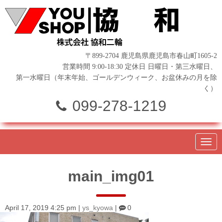
〒899-2704 鹿児島県鹿児島市春山町1605-2
営業時間 9:00-18:30 定休日 日曜日・第三水曜日、
第一水曜日（年末年始、ゴールデンウィーク、お盆休みの月を除
く）
099-278-1219
N
a
v
i
main_img01
g
a
t
i
o
April 17, 2019 4:25 pm
|
ys_kyowa
|
0
n