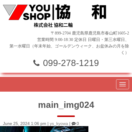
〒899-2704 鹿児島県鹿児島市春山町1605-2
営業時間 9:00-18:30 定休日 日曜日・第三水曜日、
第一水曜日（年末年始、ゴールデンウィーク、お盆休みの月を除
く）
099-278-1219
N
a
v
i
main_img024
g
a
t
i
o
June 25, 2024 1:06 pm
|
ys_kyowa
|
0
n