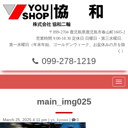
〒899-2704 鹿児島県鹿児島市春山町1605-2
営業時間 9:00-18:30 定休日 日曜日・第三水曜日、
第一水曜日（年末年始、ゴールデンウィーク、お盆休みの月を除
く）
099-278-1219
N
a
v
i
main_img025
g
a
t
i
o
March 25, 2025 4:11 pm
|
ys_kyowa
|
0
n