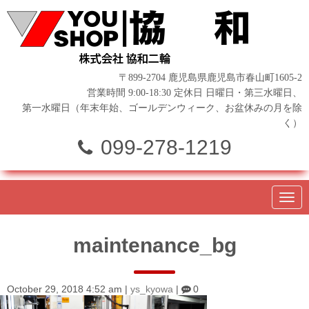
〒899-2704 鹿児島県鹿児島市春山町1605-2
営業時間 9:00-18:30 定休日 日曜日・第三水曜日、
第一水曜日（年末年始、ゴールデンウィーク、お盆休みの月を除
く）
099-278-1219
N
a
v
i
maintenance_bg
g
a
t
i
o
October 29, 2018 4:52 am
|
ys_kyowa
|
0
n