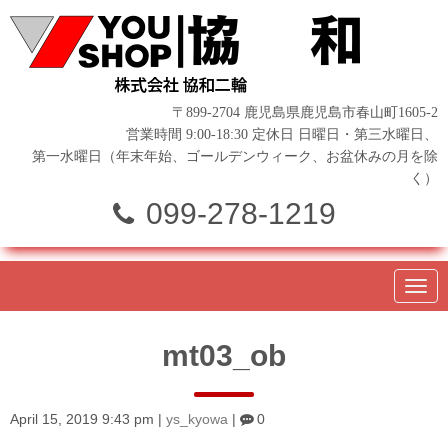
〒899-2704 鹿児島県鹿児島市春山町1605-2
営業時間 9:00-18:30 定休日 日曜日・第三水曜日、
第一水曜日（年末年始、ゴールデンウィーク、お盆休みの月を除
く）
099-278-1219
N
a
v
i
mt03_ob
g
a
t
i
o
April 15, 2019 9:43 pm
|
ys_kyowa
|
0
n