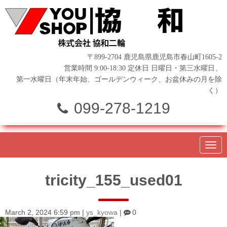
〒899-2704 鹿児島県鹿児島市春山町1605-2
営業時間 9:00-18:30 定休日 日曜日・第三水曜日、
第一水曜日（年末年始、ゴールデンウィーク、お盆休みの月を除
く）
099-278-1219
N
a
v
i
tricity_155_used01
g
a
t
i
o
March 2, 2024 6:59 pm
|
ys_kyowa
|
0
n