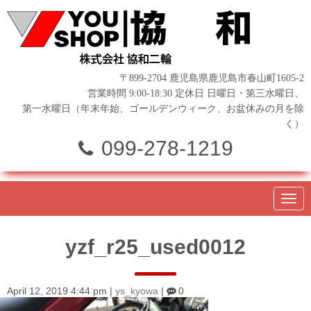
〒899-2704 鹿児島県鹿児島市春山町1605-2
営業時間 9:00-18:30 定休日 日曜日・第三水曜日、
第一水曜日（年末年始、ゴールデンウィーク、お盆休みの月を除
く）
099-278-1219
N
a
v
i
yzf_r25_used0012
g
a
t
i
o
April 12, 2019 4:44 pm
|
ys_kyowa
|
0
n