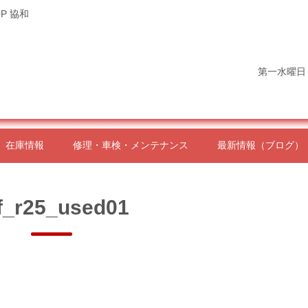
P 協和
第一水曜日
在庫情報
修理・車検・メンテナンス
最新情報（ブログ）
f_r25_used01